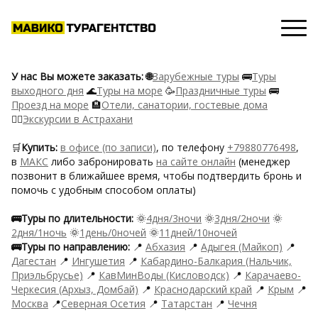
У нас Вы можете заказать: 🌐
Зарубежные туры
🚌
Туры
выходного дня
🌊
Туры на море
🥳
Праздничные туры
🚌
Проезд на море
🏨
Отели, санатории, гостевые дома
🙋‍♂️
Экскурсии в Астрахани
🛒
Купить:
в офисе (по записи)
, по телефону
+79880776498
,
в
MAКС
либо забронировать
на сайте онлайн
(менеджер
позвонит в ближайшее время, чтобы подтвердить бронь и
помочь с удобным способом оплаты)
🚌Туры по длительности:
🌞
4дня/3ночи
🌞
3дня/2ночи
🌞
2дня/1ночь
🌞
1день/0ночей
🌞
11дней/10ночей
🚌Туры по направлению:
📍
Абхазия
📍
Адыгея (Майкоп)
📍
Дагестан
📍
Ингушетия
📍
Кабардино-Балкария (Нальчик,
Приэльбрусье)
📍
КавМинВоды (Кисловодск)
📍
Карачаево-
Черкесия (Архыз, Домбай)
📍
Краснодарский край
📍
Крым
📍
Москва
📍
Северная Осетия
📍
Татарстан
📍
Чечня