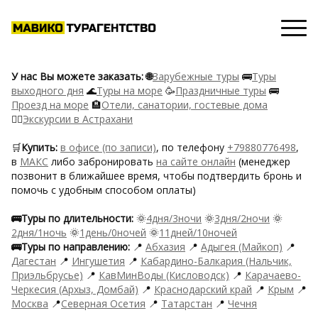
У нас Вы можете заказать: 🌐
Зарубежные туры
🚌
Туры
выходного дня
🌊
Туры на море
🥳
Праздничные туры
🚌
Проезд на море
🏨
Отели, санатории, гостевые дома
🙋‍♂️
Экскурсии в Астрахани
🛒
Купить:
в офисе (по записи)
, по телефону
+79880776498
,
в
MAКС
либо забронировать
на сайте онлайн
(менеджер
позвонит в ближайшее время, чтобы подтвердить бронь и
помочь с удобным способом оплаты)
🚌Туры по длительности:
🌞
4дня/3ночи
🌞
3дня/2ночи
🌞
2дня/1ночь
🌞
1день/0ночей
🌞
11дней/10ночей
🚌Туры по направлению:
📍
Абхазия
📍
Адыгея (Майкоп)
📍
Дагестан
📍
Ингушетия
📍
Кабардино-Балкария (Нальчик,
Приэльбрусье)
📍
КавМинВоды (Кисловодск)
📍
Карачаево-
Черкесия (Архыз, Домбай)
📍
Краснодарский край
📍
Крым
📍
Москва
📍
Северная Осетия
📍
Татарстан
📍
Чечня